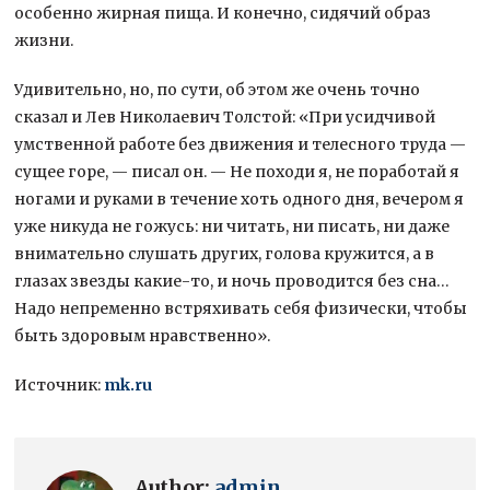
особенно жирная пища. И конечно, сидячий образ
жизни.
Удивительно, но, по сути, об этом же очень точно
сказал и Лев Николаевич Толстой: «При усидчивой
умственной работе без движения и телесного труда —
сущее горе, — писал он. — Не походи я, не поработай я
ногами и руками в течение хоть одного дня, вечером я
уже никуда не гожусь: ни читать, ни писать, ни даже
внимательно слушать других, голова кружится, а в
глазах звезды какие-то, и ночь проводится без сна…
Надо непременно встряхивать себя физически, чтобы
быть здоровым нравственно».
Источник:
mk.ru
Author:
admin