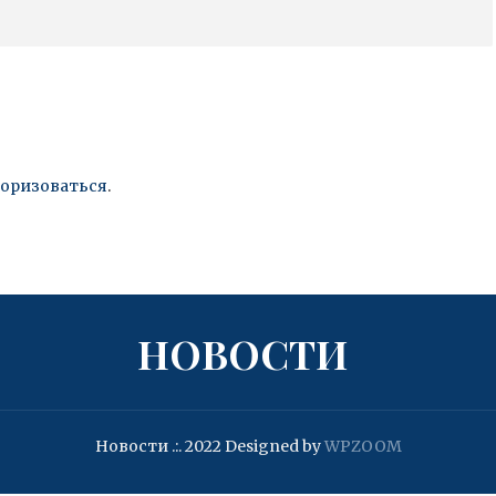
торизоваться
.
НОВОСТИ
Новости .:. 2022
Designed by
WPZOOM