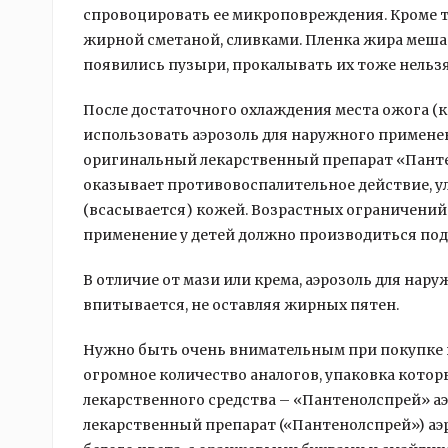
спровоцировать ее микроповреждения. Кроме то
жирной сметаной, сливками. Пленка жира мешае
появились пузыри, прокалывать их тоже нельз
После достаточного охлаждения места ожога (к
использовать аэрозоль для наружного примене
оригинальный лекарственный препарат «Панте
оказывает противовоспалительное действие, у
(всасывается) кожей. Возрастных ограничений
применение у детей должно производиться под
В отличие от мази или крема, аэрозоль для нар
впитывается, не оставляя жирных пятен.
Нужно быть очень внимательным при покупке пр
огромное количество аналогов, упаковка котор
лекарственного средства – «Пантенолспрей» а
лекарственный препарат («Пантенолспрей») аэ