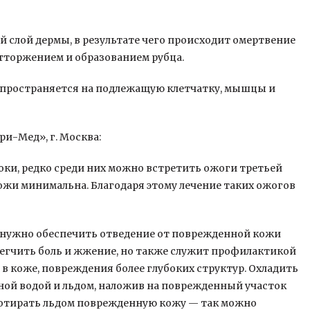
 слой дермы, в результате чего происходит омертвение
тторжением и образованием рубца.
спространяется на подлежащую клетчатку, мышцы и
ри-Мед», г. Москва:
ки, редко среди них можно встретить ожоги третьей
ожи минимальна. Благодаря этому лечение таких ожогов
а нужно обеспечить отведение от поврежденной кожи
блегчить боль и жжение, но также служит профилактикой
 коже, повреждения более глубоких структур. Охладить
дной водой и льдом, наложив на поврежденный участок
отирать льдом поврежденную кожу — так можно