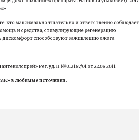
м рядом с названием препарата. На новой упаковке (с 2017
е»»
 те, кто максимально тщательно и ответственно соблюдает
помощь и средства, стимулирующие регенерацию
ь дискомфорт способствуют заживлению ожога.
енолспрей» Рег. уд. П №012187/01 от 22.08 2011
«МК» в любимые источники.