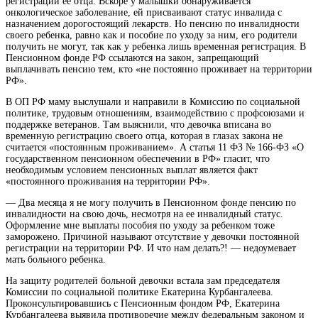
регистрации ее отца. Вскоре у малышки обнаруживается
онкологическое заболевание, ей присваивают
статус инвалида с
назначением дорогостоящий лекарств. Но пенсию по инвалидности
своего ребенка, равно как и пособие по уходу за ним, его родители
получить не могут, так как у ребенка лишь временная регистрация. В
Пенсионном фонде РФ ссылаются на закон, запрещающий
выплачивать пенсию тем, кто «не постоянно проживает на территории
РФ».
В ОП РФ маму выслушали и направили в Комиссию по социальной
политике, трудовым отношениям, взаимодействию с профсоюзами и
поддержке ветеранов. Там выяснили, что девочка вписана во
временную регистрацию своего отца, которая в глазах закона не
считается «постоянным проживанием». А статья 11 ФЗ № 166-ФЗ «О
государственном пенсионном обеспечении в РФ» гласит, что
необходимым условием пенсионных выплат является факт
«постоянного проживания на территории РФ».
— Два месяца я не могу получить в Пенсионном фонде пенсию по
инвалидности на свою дочь, несмотря на ее инвалидный статус.
Оформление мне выплаты пособия по уходу за ребенком тоже
заморожено. Причиной называют отсутствие у девочки постоянной
регистрации на территории РФ. И что нам делать?! — недоумевает
мать больного ребенка.
На защиту родителей больной девочки встала зам председателя
Комиссии по социальной политике Екатерина Курбангалеева.
Проконсультировавшись с Пенсионным фондом РФ, Екатерина
Курбангалеева выявила противоречие между федеральным законом и