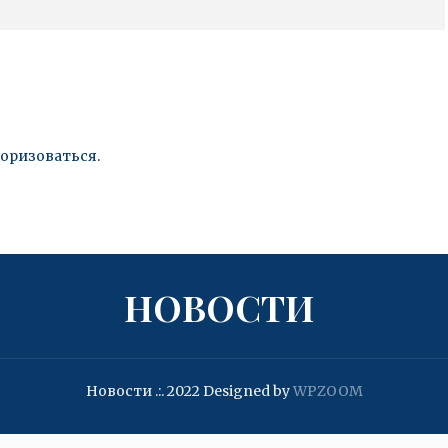
торизоваться
.
НОВОСТИ
Новости .:. 2022
Designed by
WPZOOM