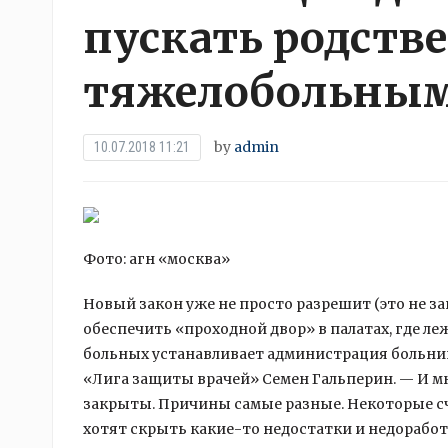
пускать родств
тяжелобольны
by
admin
10.07.2018 11:21
Фото: агн «москва»
Новый закон уже не просто разрешит (это не з
обеспечить «проходной двор» в палатах, где л
больных устанавливает администрация больниц
«Лига защиты врачей» Семен Гальперин. — И м
закрыты. Причины самые разные. Некоторые сч
хотят скрыть какие-то недостатки и недоработк