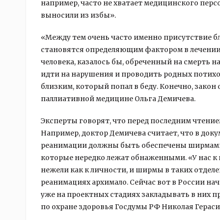
например, часто не хватает медицинского персо
выносили из избы».
«Между тем очень часто именно присутствие бл
становятся определяющим фактором в лечении 
человека, казалось бы, обреченный на смерть н
идти на нарушения и проводить родных потихо
близким, который попал в беду. Конечно, закон
паллиативной медицине Ольга Демичева.
Эксперты говорят, что перед последним чтени
Например, доктор Демичева считает, что в док
реанимации должны быть обеспечены ширмами 
которые нередко лежат обнаженными. «У нас к 
нежели как к личности, и ширмы в таких отделе
реанимациях архимало. Сейчас вот в России н
уже на проектных стадиях закладывать в них 
по охране здоровья Госдумы РФ Николая Герас