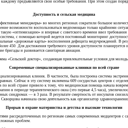
 каждому предъявляются свои особые требования. При этом создан поря
Доступность и сельская медицина
«Эффективные менеджеры» во многих регионах сократили большое количе
чение возможности воспользоваться медпомощью только крайними ситуац
 такую «оптимизацию» и впервые с советского времени ввел требования
я система, с помощью которой ведется постоянный мониторинг доступно
льные «дорожные карты» восполнения дефицита медучреждений. В результ
олее 450. Для достижения требуемого уровня доступности планируется о
е бригады и развивается санитарная авиация.
мма «Сельский доктор», создающая привлекательные условия для молодых
Современные специализированные клиники по всей стране
пециализированных клиник. В частности, была построена система экстр
травмах. Сейчас в эту систему включены 609 сосудистых центров с отде
в по всей стране привело к тому, что медицинская помощь начала вовре
ию в периоде терапевтического окна (это первые 4,5 часа), увеличилос
рных синдромах — в 3 раза. В результате смертность от инсультов сниз
а Скворцова начинала свою деятельность как организатор здравоохранени
Прорыв в охране материнства и детства и высокие технологии
етями рассредоточенных по регионам самых современных медцентров с 
сложных проблем.