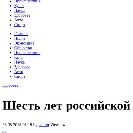
Происшествия
Культ
Наука
Здоровье
Авто
Спорт
Главная
Полит
Экономика
Общество
Происшествия
Культ
Наука
Здоровье
Авто
Спорт
Здоровье
Шесть лет российско
26.05.2018 01:19
by
admin
Views: 4