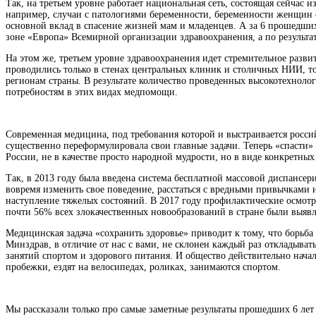
Так, на третьем уровне работает национальная сеть, состоящая сейча
например, случаи с патологиями беременности, беременности женщин 
основной вклад в спасение жизней мам и младенцев. А за 6 прошедших
зоне «Европа» Всемирной организации здравоохранения, а по результа
На этом же, третьем уровне здравоохранения идет стремительное раз
проводились только в стенах центральных клиник и столичных НИИ, то
регионам страны. В результате количество проведенных высокотехноло
потребностям в этих видах медпомощи.
Современная медицина, под требования которой и выстраивается россий
существенно переформулировала свои главные задачи. Теперь «спасти» 
России, не в качестве просто народной мудрости, но в виде конкретных
Так, в 2013 году была введена система бесплатной массовой диспансер
вовремя изменить свое поведение, расстаться с вредными привычками и
наступление тяжелых состояний. В 2017 году профилактические осмотры
почти 56% всех злокачественных новообразований в стране были выявлен
Медицинская задача «сохранить здоровье» приводит к тому, что борьб
Минздрав, в отличие от нас с вами, не склонен каждый раз откладыват
занятий спортом и здорового питания. И общество действительно начал
пробежки, ездят на велосипедах, роликах, занимаются спортом.
Мы рассказали только про самые заметные результаты прошедших 6 лет