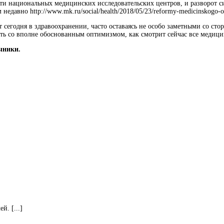
ти национальных медицинских исследовательских центров, и разворот 
авно http://www.mk.ru/social/health/2018/05/23/reformy-medicinskogo-obr
 сегодня в здравоохранении, часто оставаясь не особо заметными со ст
ть со вполне обоснованным оптимизмом, как смотрит сейчас все медици
чники.
. [...]