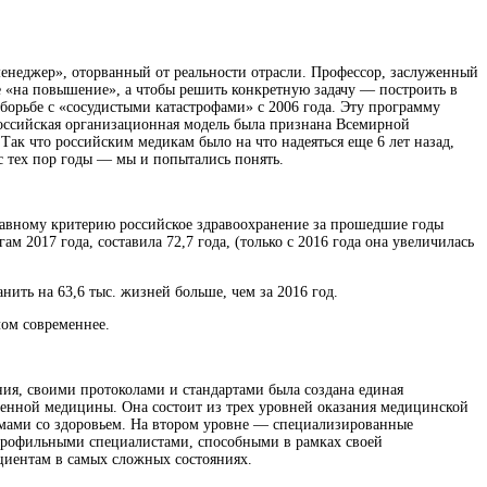
менеджер», оторванный от реальности отрасли. Профессор, заслуженный
е «на повышение», а чтобы решить конкретную задачу — построить в
борьбе с «сосудистыми катастрофами» с 2006 года. Эту программу
российская организационная модель была признана Всемирной
Так что российским медикам было на что надеяться еще 6 лет назад,
с тех пор годы — мы и попытались понять.
лавному критерию российское здравоохранение за прошедшие годы
 2017 года, составила 72,7 года, (только с 2016 года она увеличилась
ить на 63,6 тыс. жизней больше, чем за 2016 год.
лом современнее.
ия, своими протоколами и стандартами была создана единая
еменной медицины. Она состоит из трех уровней оказания медицинской
емами со здоровьем. На втором уровне — специализированные
рофильными специалистами, способными в рамках своей
циентам в самых сложных состояниях.