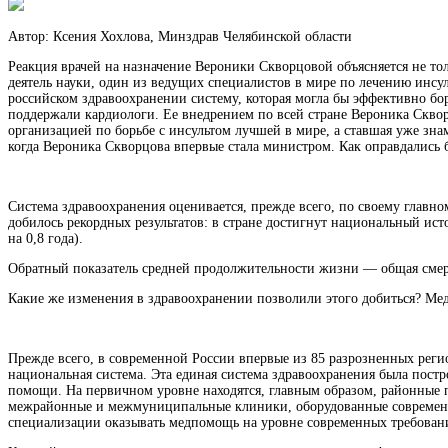
Автор: Ксения Хохлова, Минздрав Челябинской области
Реакция врачей на назначение Вероники Скворцовой объясняется не то
деятель науки, один из ведущих специалистов в мире по лечению инсу
российском здравоохранении систему, которая могла бы эффективно бор
поддержали кардиологи. Ее внедрением по всей стране Вероника Сквор
организацией по борьбе с инсультом лучшей в мире, а ставшая уже знам
когда Вероника Скворцова впервые стала министром. Как оправдались
Система здравоохранения оценивается, прежде всего, по своему глав
добилось рекордных результатов: в стране достигнут национальный исто
на 0,8 года).
Обратный показатель средней продолжительности жизни — общая смертно
Какие же изменения в здравоохранении позволили этого добиться? Меди
Прежде всего, в современной России впервые из 85 разрозненных рег
национальная система. Эта единая система здравоохранения была пост
помощи. На первичном уровне находятся, главным образом, районные 
межрайонные и межмуниципальные клиники, оборудованные современн
специализации оказывать медпомощь на уровне современных требован