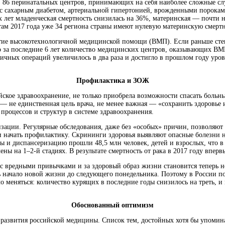
с из 86 перинатальных центров, принимающих на себя наиболее сложные с
с сахарным диабетом, артериальной гипертонией, врожденными пороками
 лет младенческая смертность снизилась на 36%, материнская — почти н
там 2017 года уже 34 региона страны имеют нулевую материнскую смертн
витие высокотехнологичной медицинской помощи (ВМП). Если раньше ст
 за последние 6 лет количество медицинских центров, оказывающих ВМП, 
гичных операций увеличилось в два раза и достигло в прошлом году ур
Профилактика и ЗОЖ
ское здравоохранение, не только приобрела возможности спасать больных
— не единственная цель врача, не менее важная — «сохранить здоровье 
 процессов и структур в системе здравоохранения.
изации. Регулярные обследования, даже без «особых» причин, позволяют 
 начать профилактику. Скрининги здоровья выявляют опасные болезни на 
 и диспансеризацию прошли 48,5 млн человек, детей и взрослых, что в 
ы на 1–2-й стадиях. В результате смертность от рака в 2017 году впервы
а с вредными привычками и за здоровый образ жизни становится теперь 
ь начало новой жизни до следующего понедельника. Поэтому в России поя
о меняться: количество курящих в последние годы снизилось на треть, 
Обоснованный оптимизм
 развития российской медицины. Список тем, достойных хотя бы упомина