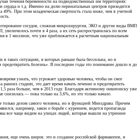
лучаи течения беременности на подведомственных им территориях:
 сердца и т.д. Именно на долю перинатальных центров приходится
а 49%. При этом младенческая смертность стала ниже, чем в учетной
ость.
ентирование сосудов, сложная микрохирургия, ЭКО и другие виды ВМП
увеличилось почти в 4 раза, а их сеть распространилась по всем
овня в 1 миллион, что уже приближается к расчетным национальным
 в таких ситуациях, в которых раньше была бессильна, но и
и предотвратить болезнь». В последние годы это понимание дошло и до
вовремя узнать, что угрожает здоровью человека, чтобы он смог
ранних стадиях, это дает время начать лечение и предотвратить
1,5 раза больше, чем в 2013 году. Благодаря активному онкопоиску уже
е снизилась — пока только на 3,6%, но это только начало.
не только делом самого человека, но и функцией Минздрава. Причем
вился, например, закон о борьбе с курением, ведется пропаганда
и мы все чаще видим на улицах людей, которые вышли на утренние
ния, еще очень широк: это и создание российской фармакопеи, и