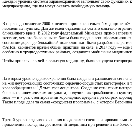
Каждый уровень системы здравоохранения выполняет свою функцию, к
медучреждение, где им могут оказать необходимую помощь.
В первое десятилетие 2000-х нелегко пришлось сельской медицине. 
населенных пунктах. Для жителей отдаленных сел это означало ограни
ближайшего врача. В 2012 году федеральный Минздрав прямо запретил
жесткие, чем это было раньше. Затем была создана геоинформационна
состояние дорог до ближайшей поликлиники. Были разработаны региона
ФАПов, кабинетов врачей общей практики на селе, в 2017 году — еще б
особенно в труднодоступных районах, создаются мобильные медицински
Чтобы привлечь врачей в сельскую медицину, была запущена госпрогра
На втором уровне здравоохранения была создана и развивается сеть с
на жизнеугрожающих состояниях: сердечно-сосудистых катастрофах и 
кровообращения и 1,5 тыс. травмоцентров. Создание сети таких центро
больных с ишемическим инсультом, получивших тромболитическую терап
мозг — в 7 раз, стентирований коронарных артерий при острых корона
Такие плоды дала та самая «сосудистая программа», с которой Вероник
Третий уровень здравоохранения представлен специализированными с
применения последних достижений медицины при решении наиболее 