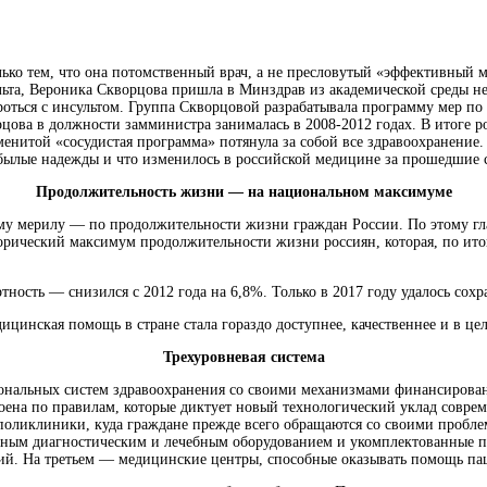
лько тем, что она потомственный врач, а не пресловутый «эффективный 
льта, Вероника Скворцова пришла в Минздрав из академической среды н
оться с инсультом. Группа Скворцовой разрабатывала программу мер по 
цова в должности замминистра занималась в 2008-2012 годах. В итоге 
енитой «сосудистая программа» потянула за собой все здравоохранение. 
 былые надежды и что изменилось в российской медицине за прошедшие 
Продолжительность жизни — на национальном максимуме
ному мерилу — по продолжительности жизни граждан России. По этому г
рический максимум продолжительности жизни россиян, которая, по итогам
сть — снизился с 2012 года на 6,8%. Только в 2017 году удалось сохран
цинская помощь в стране стала гораздо доступнее, качественнее и в це
Трехуровневая система
иональных систем здравоохранения со своими механизмами финансирован
роена по правилам, которые диктует новый технологический уклад совр
поликлиники, куда граждане прежде всего обращаются со своими пробл
ым диагностическим и лечебным оборудованием и укомплектованные п
ий. На третьем — медицинские центры, способные оказывать помощь па