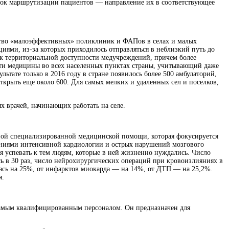
док маршрутизации пациентов — направление их в соответствующее
ство «малоэффективных» поликлиник и ФАПов в селах и малых
иями, из-за которых приходилось отправляться в неблизкий путь до
 к территориальной доступности медучреждений, причем более
сти медицины во всех населенных пунктах страны, учитывающий даже
ате только в 2016 году в стране появилось более 500 амбулаторий,
ткрыть еще около 600. Для самых мелких и удаленных сел и поселков,
 врачей, начинающих работать на селе.
енной специализированной медицинской помощи, которая фокусируется
лениями интенсивной кардиологии и острых нарушений мозгового
мя успевать к тем людям, которые в ней жизненно нуждались. Число
ь в 30 раз, число нейрохирургических операций при кровоизлияниях в
илась на 25%, от инфарктов миокарда — на 14%, от ДТП — на 25,2%.
я.
самым квалифицированным персоналом. Он предназначен для