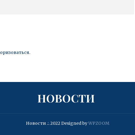
торизоваться
.
НОВОСТИ
Новости .:. 2022
Designed by
WPZOOM