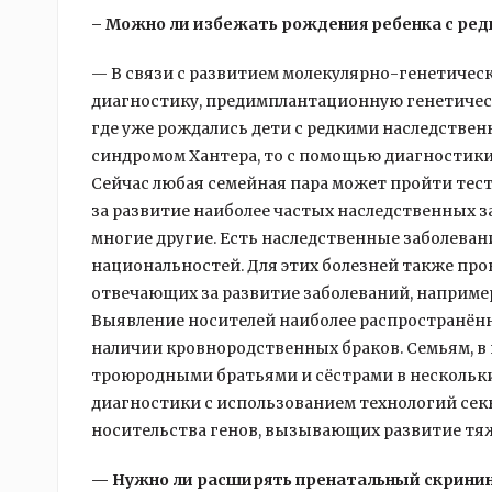
– Можно ли избежать рождения ребенка с ред
— В связи с развитием молекулярно-генетичес
диагностику, предимплантационную генетическ
где уже рождались дети с редкими наследственн
синдромом Хантера, то с помощью диагностики
Сейчас любая семейная пара может пройти тес
за развитие наиболее частых наследственных з
многие другие. Есть наследственные заболева
национальностей. Для этих болезней также про
отвечающих за развитие заболеваний, например
Выявление носителей наиболее распространённ
наличии кровнородственных браков. Семьям, 
троюродными братьями и сёстрами в нескольк
диагностики с использованием технологий сек
носительства генов, вызывающих развитие тя
— Нужно ли расширять пренатальный скрининг