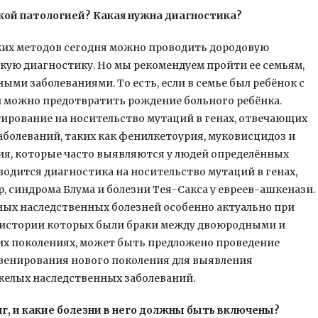
кой патологией? Какая нужна диагностика?
ких методов сегодня можно проводить дородовую
ую диагностику. Но мы рекомендуем пройти ее семьям,
ыми заболеваниями. То есть, если в семье был ребёнок с
 можно предотвратить рождение больного ребёнка.
тирование на носительство мутаций в генах, отвечающих
аболеваний, таких как фенилкетоурия, муковисцидоз и
ния, которые часто выявляются у людей определённых
водится диагностика на носительство мутаций в генах,
, синдрома Блума и болезни Тея-Сакса у евреев-ашкенази.
ых наследственных болезней особенно актуально при
в истории которых были браки между двоюродными и
их поколениях, может быть предложено проведение
венирования нового поколения для выявления
желых наследственных заболеваний.
, и какие болезни в него должны быть включены?