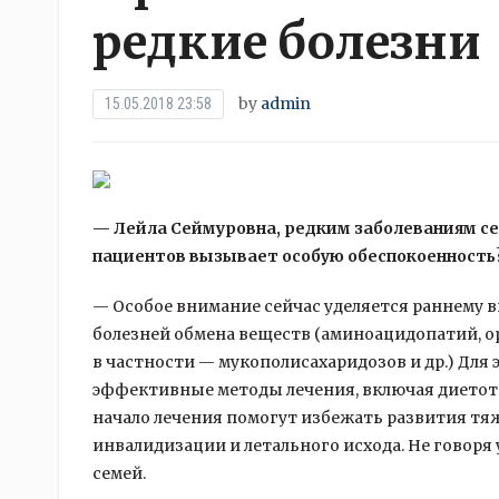
редкие болезни
by
admin
15.05.2018 23:58
— Лейла Сеймуровна, редким заболеваниям се
пациентов вызывает особую обеспокоенность
— Особое внимание сейчас уделяется раннему 
болезней обмена веществ (аминоацидопатий, о
в частности — мукополисахаридозов и др.) Для
эффективные методы лечения, включая диетоте
начало лечения помогут избежать развития тя
инвалидизации и летального исхода. Не говоря 
семей.