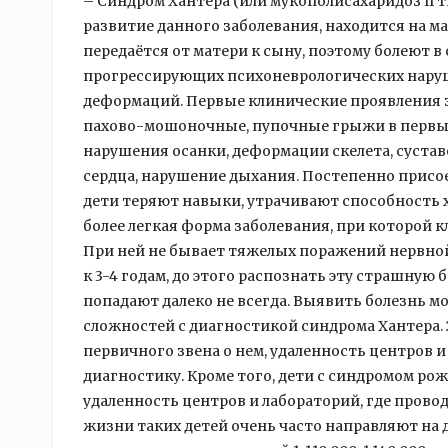
– Синдром Хантера (или мукополисахаридоз II т
развитие данного заболевания, находится на м
передаётся от матери к сыну, поэтому болеют в
прогрессирующих психоневрологических наруш
деформаций. Первые клинические проявления з
пахово-мошоночные, пупочные грыжи в первые 
нарушения осанки, деформации скелета, сустав
сердца, нарушение дыхания. Постепенно прис
дети теряют навыки, утрачивают способность 
более легкая форма заболевания, при которой к
При ней не бывает тяжелых поражений нервн
к 3-4 годам, до этого распознать эту страшную
попадают далеко не всегда. Выявить болезнь м
сложностей с диагностикой синдрома Хантера. 
первичного звена о нем, удаленность центров 
диагностику. Кроме того, дети с синдромом р
удаленность центров и лабораторий, где прово
жизни таких детей очень часто направляют на 