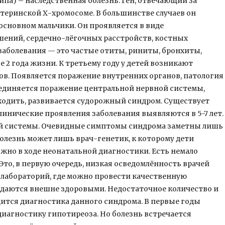
ипа) – наследственная болезнь. Ген, отвечающий за
атеринской Х-хромосоме. В большинстве случаев он
 основном мальчики. Он проявляется в виде
ений, сердечно-лёгочных расстройств, костных
аболевания — это частые отиты, риниты, бронхиты,
2 года жизни. К третьему году у детей возникают
ов. Появляется поражение внутренних органов, патология
оединяется поражение центральной нервной системы,
ходить, развивается судорожный синдром. Существует
линические проявления заболевания выявляются в 5-7 лет.
ой системы. Очевидные симптомы синдрома заметны лишь
 болезнь может лишь врач-генетик, к которому дети
ожно в ходе неонатальной диагностики. Есть немало
Это, в первую очередь, низкая осведомлённость врачей
и лабораторий, где можно провести качественную
ождаются внешне здоровыми. Недостаточное количество и
дится диагностика данного синдрома. В первые годы
диагностику гипотиреоза. Но болезнь встречается