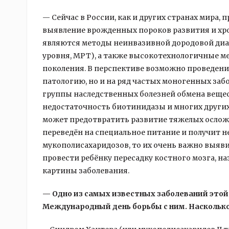
— Сейчас в России, как и других странах мира
выявление врожденных пороков развития и хр
являются методы неинвазивной дородовой диа
уровня, МРТ), а также высокотехнологичные м
поколения. В перспективе возможно проведени
патологию, но и на ряд частых моногенных забо
группы наследственных болезней обмена вещес
недостаточность биотинидазы и многих других
может предотвратить развитие тяжелых осложн
переведён на специальное питание и получит н
мукополисахаридозов, то их очень важно выяв
провести ребёнку пересадку костного мозга, н
картины заболевания.
— Одно из самых известных заболеваний этой
Международный день борьбы с ним. Насколько