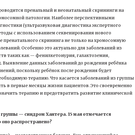
, проводится пренальный и неонатальный скрининги на
омосомной патологии. Наиболее перспективными
гностики (ультразвуковая диагностика экспертного
етоды с использованием секвенирования нового
е пренатального скрининга не только на хромосомную
леваний. Особенно это актуально для заболеваний из
тв таких как — фенилкетонурия, галактоземия,
. Выявление данных заболеваний до рождения ребёнка
ений, поскольку ребёнок после рождения будет
еобходимую терапию. Что касается заболеваний из группы
ить в первые месяцы жизни пациентов. Это своевременно
азначить терапию и предотвратить развитие клинической
 группы — синдром Хантера. 15 мая отмечается
 оно распространено?